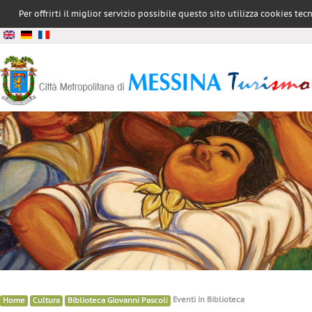
Per offrirti il miglior servizio possibile questo sito utilizza cookies te
conformità all
»
»
»
Eventi in Biblioteca
Home
Cultura
Biblioteca Giovanni Pascoli