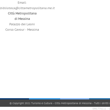
Email:
biblioteca@cittametropolitana.me.it
Città Metropolitana
di Messina
Palazzo dei Leoni
Corso Cavour - Messina
© Copyright 2021 Turismo e Cultura - Città Metropolitana di Messina - Tutti i diritti
090.776111 - 