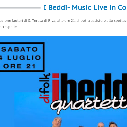
I Beddi- Music Live in Co
azione fautarì di S. Teresa di Riva, alle ore 21, si potrà assistere allo spetta
 crespelle.