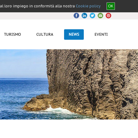
i al loro impiego in conformità alla nostra
Cookie policy
OK
TURISMO
CULTURA
NEWS
EVENTI