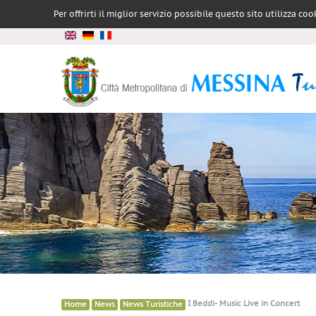
Per offrirti il miglior servizio possibile questo sito utilizza 
»
»
»
I Beddi- Music Live in Concert
Home
News
News Turistiche