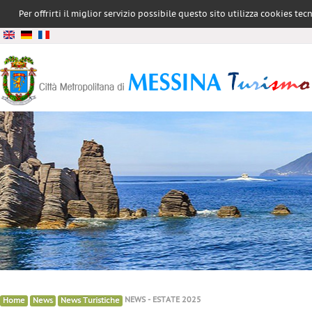
Per offrirti il miglior servizio possibile questo sito utilizza cookies te
conformità all
»
»
»
NEWS - ESTATE 2025
Home
News
News Turistiche