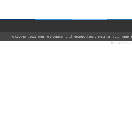
© Copyright 2021 Turismo e Cultura - Città Metropolitana di Messina - Tutti i diritti
090.776111 - 