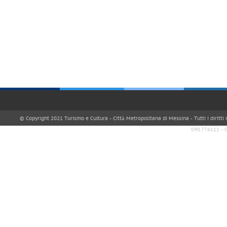
© Copyright 2021 Turismo e Cultura - Città Metropolitana di Messina - Tutti i diritti
090.776111 - 