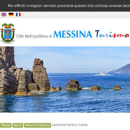
Per offrirti il miglior servizio possibile questo sito utilizza cookies te
conformità all
»
»
»
Limmina Canta e Cunta
Home
News
News Turistiche