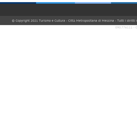
© Copyright 2021 Turismo e Cultura - Città Metropolitana di Messina - Tutti i diritti
090.776111 - 