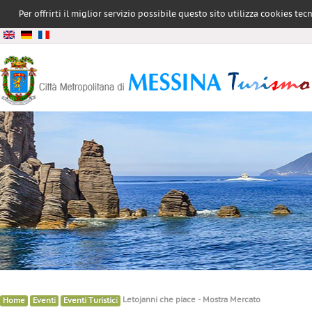
Per offrirti il miglior servizio possibile questo sito utilizza cookies te
conformità all
»
»
»
Letojanni che piace - Mostra Mercato
Home
Eventi
Eventi Turistici