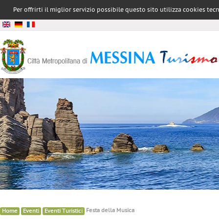
Per offrirti il miglior servizio possibile questo sito utilizza cookies te
conformità all
»
»
»
Festa della Musica
Home
Eventi
Eventi Turistici