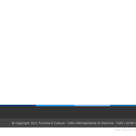
© Copyright 2021 Turismo e Cultura - Città Metropolitana di Messina - Tutti i diritti
090.776111 - 