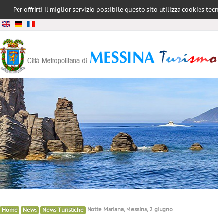
Per offrirti il miglior servizio possibile questo sito utilizza cookies te
conformità all
»
»
»
Notte Mariana, Messina, 2 giugno
Home
News
News Turistiche