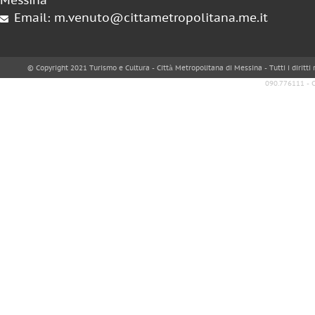
Messina
Email: m.venuto@cittametropolitana.me.it
© Copyright 2021 Turismo e Cultura - Città Metropolitana di Messina - Tutti i diritti
090.776111 - 